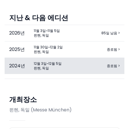
지난 & 다음 에디션
11월 3일~11월 5일
2026
년
85일 남음
>
뮌헨, 독일
11월 30일~12월 2일
2025
년
종료됨
>
뮌헨, 독일
12월 3일~12월 5일
2024
년
종료됨
>
뮌헨, 독일
개최장소
뮌헨, 독일
(
Messe München
)