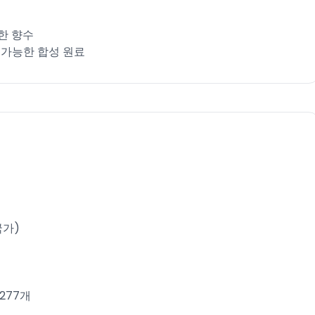
한 향수​
속가능한 합성 원료​
가)​
 277개​