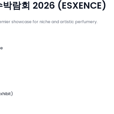
회 2026 (ESXENCE)
remier showcase for niche and artistic perfumery.
re
xhibit)